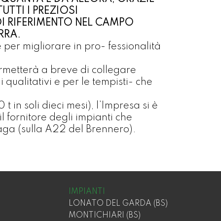
TTI I PREZIOSI
DI RIFERIMENTO NEL CAMPO
RRA.
per migliorare in pro- fessionalità
ermetterà a breve di collegare
qualitativi e per le tempisti- che
in soli dieci mesi), l’Impresa si è
l fornitore degli impianti che
naga (sulla A22 del Brennero).
IMPIANTI
LONATO DEL GARDA (BS)
MONTICHIARI (BS)