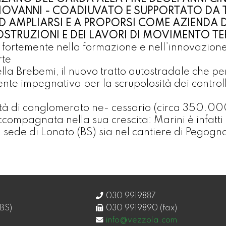
GIOVANNI - COADIUVATO E SUPPORTATO DA TU
AD AMPLIARSI E A PROPORSI COME AZIENDA 
OSTRUZIONI E DEI LAVORI DI MOVIMENTO TE
fortemente nella formazione e nell’innovazione 
rte
lla Brebemi, il nuovo tratto autostradale che p
e impegnativa per la scrupolosità dei controlli 
à di conglomerato ne- cessario (circa 350.000 t 
accompagnata nella sua crescita: Marini è infatti i
la sede di Lonato (BS) sia nel cantiere di Pegog
030 9919887
BS)
030 9919890 (fax)
info@vezzola.com