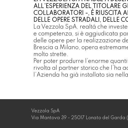
ALL’ESPERIENZA DEL TITOLARE 
COLLABORATORI -, È RIUSCITA 
DELLE OPERE STRADALI, DELLE C
La Vezzola SpA, realtà che investe 
e competenza, si è aggiudicata pa
delle opere per la realizzazione de
Brescia a Milano, opera estremament
molto strette.
Per poter produrre l’enorme quantit
rivolta al partner storico che l’ha 
l’Azienda ha già installato sia nel
Vezzola SpA
Via Mantova 39 - 25017 Lonato del Garda (