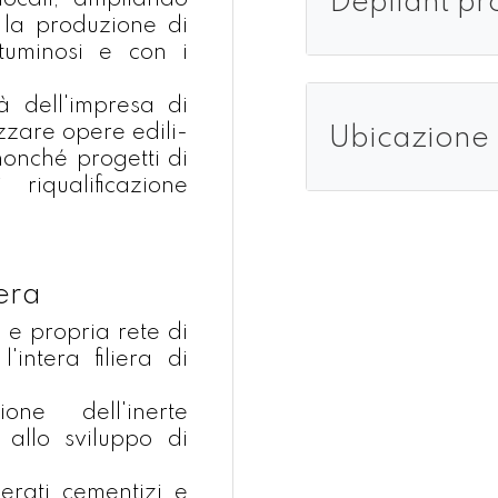
Depliant pro
locali, ampliando
 la produzione di
tuminosi e con i
tà dell'impresa di
izzare opere edili-
Ubicazione 
nonché progetti di
riqualificazione
iera
 e propria rete di
'intera filiera di
ione dell'inerte
 allo sviluppo di
erati cementizi e