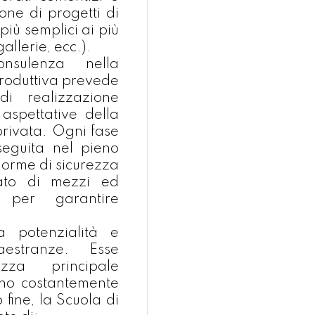
ione di progetti di
 più semplici ai più
allerie, ecc.).
nsulenza nella
 produttiva prevede
di realizzazione
 aspettative della
 privata. Ogni fase
eguita nel pieno
 norme di sicurezza
tato di mezzi ed
li per garantire
a potenzialità e
aestranze. Esse
zza principale
nno costantemente
 fine, la Scuola di