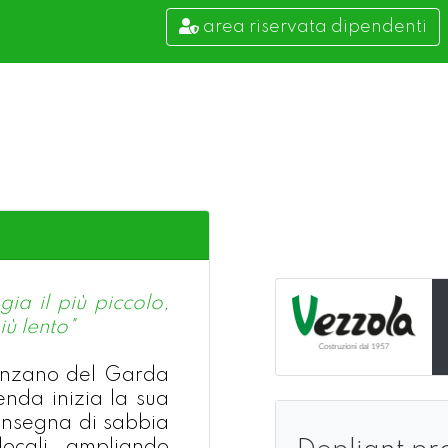
area riservata dipendenti
ia il più piccolo,
iù lento"
nzano del Garda
ienda inizia la sua
 consegna di sabbia