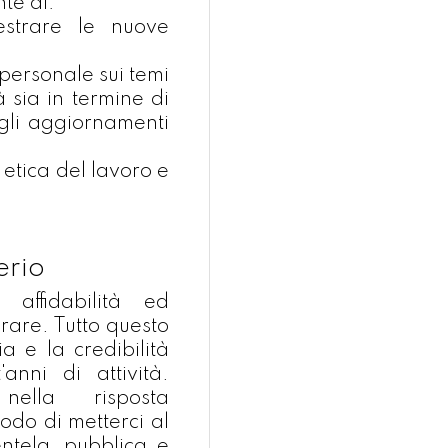
te di:
estrare le nuove
personale sui temi
à sia in termine di
gli aggiornamenti
a etica del lavoro e
erio
 affidabilità ed
orare. Tutto questo
a e la credibilità
anni di attività.
nella risposta
odo di metterci al
ientela, pubblica e