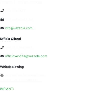
[
credits
]
privacy-cookies
030 9919887
030 9919890 (fax)
info@vezzola.com
Ufficio Clienti
+39 030 9919983
ufficiovendite@vezzola.com
Whistleblowing
vezzola.wb.teseoerm.com
informativa whistleblowing
IMPIANTI
LONATO DEL GARDA (BS)
MONTICHIARI (BS)
PEGOGNAGA (BS)