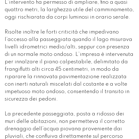
L’intervento ha permesso di ampliare, fino a quasi
quattro metri, la larghezza utile del camminamento,
oggi rischiarata da corpi luminosi in orario serale.
Risolte inoltre le forti criticità che impedivano
l’accesso alla passeggiata quando il lago misurava
livelli idrometrici medio/alti, seppur con presenza
di un normale moto ondoso. L’impresa è intervenuta
per innalzare il piano calpestabile, delimitato da
frangiflutti alti circa 45 centimetri, in modo da
riparare la rinnovata pavimentazione realizzata
con inerti naturali miscelati dal costante e a volte
impetuoso moto ondoso, consentendo il transito in
sicurezza dei pedoni.
La precedente passeggiata, posta a ridosso dei
muri delle abitazioni, non permetteva il corretto
drenaggio dell’acqua piovana proveniente dai
pluviali, che confluiva direttamente sul percorso