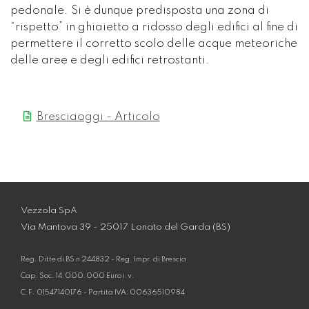
pedonale. Si è dunque predisposta una zona di
“rispetto” in ghiaietto a ridosso degli edifici al fine di
permettere il corretto scolo delle acque meteoriche
delle aree e degli edifici retrostanti.
Bresciaoggi - Articolo
Vezzola SpA
Via Mantova 39 - 25017 Lonato del Garda (BS)
Reg. Ditte di BS n 244832 - Reg. Impr. di Brescia
Cap. Soc. 14.000.000 Euro i.v.
C.F. 01547140176 - Partita IVA: 00636510984