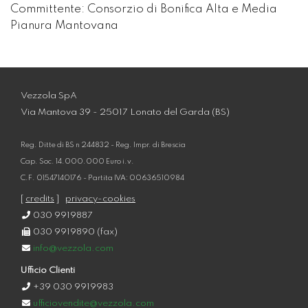
Committente: Consorzio di Bonifica Alta e Media
Pianura Mantovana
Vezzola SpA
Via Mantova 39 - 25017 Lonato del Garda (BS)
Reg. Ditte di BS n 244832 - Reg. Impr. di Brescia
Cap. Soc. 14.000.000 Euro i.v.
C.F. 01547140176 - Partita IVA: 00636510984
[
credits
]
privacy-cookies
030 9919887
030 9919890 (fax)
info@vezzola.com
Ufficio Clienti
+39 030 9919983
ufficiovendite@vezzola.com