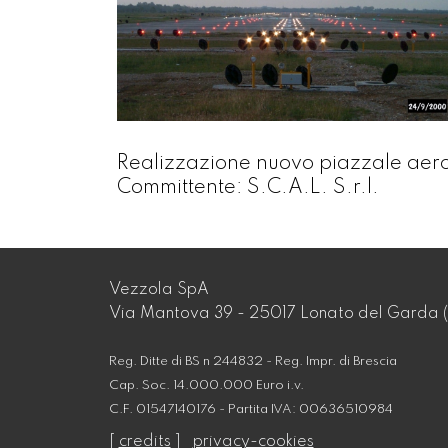
Realizzazione nuovo piazzale aero
Committente: S.C.A.L. S.r.l.
Vezzola SpA
Via Mantova 39 - 25017 Lonato del Garda (
Reg. Ditte di BS n 244832 - Reg. Impr. di Brescia
Cap. Soc. 14.000.000 Euro i.v.
C.F. 01547140176 - Partita IVA: 00636510984
[
credits
]
privacy-cookies