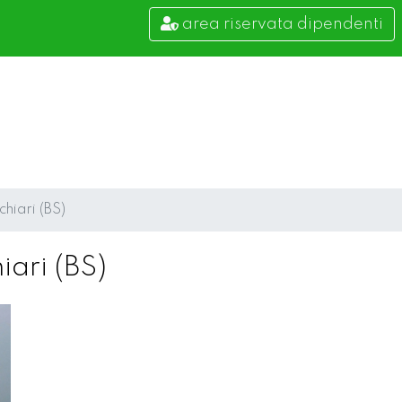
area riservata dipendenti
hiari (BS)
ari (BS)