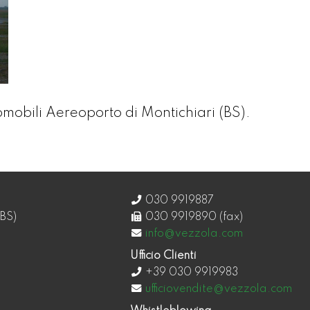
mobili Aereoporto di Montichiari (BS).
030 9919887
BS)
030 9919890 (fax)
info@vezzola.com
Ufficio Clienti
+39 030 9919983
ufficiovendite@vezzola.com