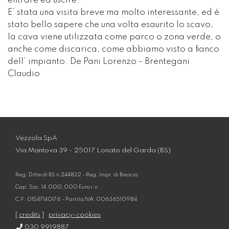
entrare ed uscire.
E’ stata una visita breve ma molto interessante, ed è
stato bello sapere che una volta esaurito lo scavo,
la cava viene utilizzata come parco o zona verde, o
anche come discarica, come abbiamo visto a fianco
dell’ impianto. De Pani Lorenzo - Brentegani
Claudio
Vezzola SpA
Via Mantova 39 - 25017 Lonato del Garda (BS)
Reg. Ditte di BS n 244832 - Reg. Impr. di Brescia
Cap. Soc. 14.000.000 Euro i.v.
C.F. 01547140176 - Partita IVA: 00636510984
[
credits
]
privacy-cookies
030 9919887