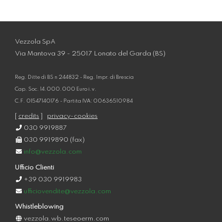
Vezzola SpA
Via Mantova 39 - 25017 Lonato del Garda (BS)
Reg. Ditte di BS n 244832 - Reg. Impr. di Brescia
Cap. Soc. 14.000.000 Euro i.v.
C.F. 01547140176 - Partita IVA: 00636510984
[
credits
]
privacy-cookies
030 9919887
030 9919890 (fax)
info@vezzola.com
Ufficio Clienti
+39 030 9919983
ufficiovendite@vezzola.com
Whistleblowing
vezzola.wb.teseoerm.com