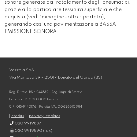
sonore generate dal rotolamento degli pneumatici,
grazie alla particolare tessitura superficiale che
acquista (vedi immagine sotto riportata),
generando così una pavimentazione a BASSA
EMISSIONE SONORA.
Vezzola SpA
Via Mantova 39 - 25017 Lonato del Garda (BS)
Reg. Ditte di BS n 244832 - Reg. Impr. di Brescia
Cap. Soc. 14.000.000 Euro i.v.
C.F. 01547140176 - Partita IVA: 00636510984
[
credits
]
privacy-cookies
030 9919887
030 9919890 (fax)