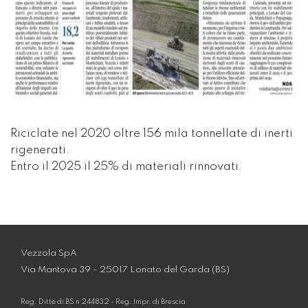
Riciclate nel 2020 oltre 156 mila tonnellate di inerti
rigenerati.
Entro il 2025 il 25% di materiali rinnovati.
Vezzola SpA
Via Mantova 39 - 25017 Lonato del Garda (BS)
Reg. Ditte di BS n 244832 - Reg. Impr. di Brescia