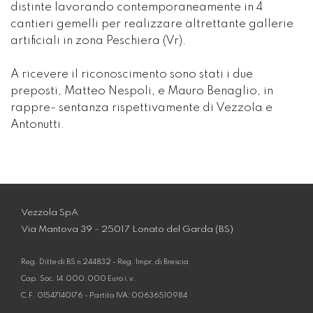
distinte lavorando contemporaneamente in 4
cantieri gemelli per realizzare altrettante gallerie
artificiali in zona Peschiera (Vr).
A ricevere il riconoscimento sono stati i due
preposti, Matteo Nespoli, e Mauro Benaglio, in
rappre- sentanza rispettivamente di Vezzola e
Antonutti.
Vezzola SpA
Via Mantova 39 - 25017 Lonato del Garda (BS)
Reg. Ditte di BS n 244832 - Reg. Impr. di Brescia
Cap. Soc. 14.000.000 Euro i.v.
C.F. 01547140176 - Partita IVA: 00636510984