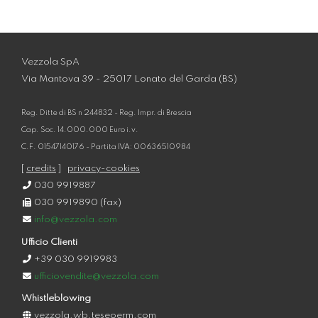
Vezzola SpA
Via Mantova 39 - 25017 Lonato del Garda (BS)
Reg. Ditte di BS n 244832 - Reg. Impr. di Brescia
Cap. Soc. 14.000.000 Euro i.v.
C.F. 01547140176 - Partita IVA: 00636510984
[
credits
]
privacy-cookies
030 9919887
030 9919890 (fax)
info@vezzola.com
Ufficio Clienti
+39 030 9919983
ufficiovendite@vezzola.com
Whistleblowing
vezzola.wb.teseoerm.com