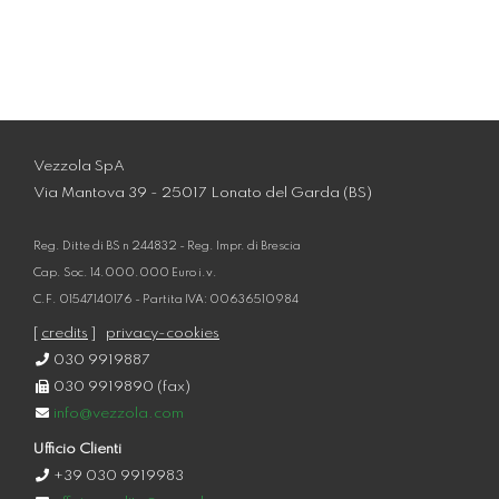
Vezzola SpA
Via Mantova 39 - 25017 Lonato del Garda (BS)
Reg. Ditte di BS n 244832 - Reg. Impr. di Brescia
Cap. Soc. 14.000.000 Euro i.v.
C.F. 01547140176 - Partita IVA: 00636510984
[
credits
]
privacy-cookies
030 9919887
030 9919890 (fax)
info@vezzola.com
Ufficio Clienti
+39 030 9919983