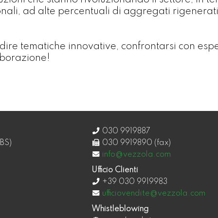
uzioni che stanno rivoluzionando il settore, in 
li, ad alte percentuali di aggregati rigenerati
re tematiche innovative, confrontarsi con espert
aborazione!
030 9919887
BS)
030 9919890 (fax)
info@vezzola.com
Ufficio Clienti
+39 030 9919983
ufficiovendite@vezzola.com
Whistleblowing