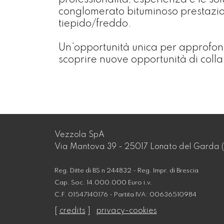
professionalità, esperienza e le sol
conglomerato bituminoso prestaziona
tiepido/freddo.
Un’opportunità unica per approfondi
scoprire nuove opportunità di coll
Vezzola SpA
Via Mantova 39 - 25017 Lonato del Garda (
Reg. Ditte di BS n 244832 - Reg. Impr. di Brescia
Cap. Soc. 14.000.000 Euro i.v.
C.F. 01547140176 - Partita IVA: 00636510984
[
credits
]
privacy-cookies