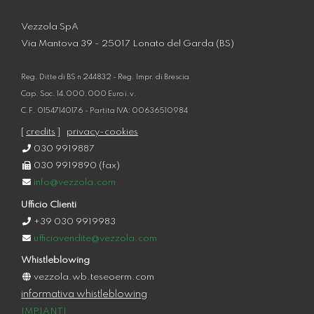
Vezzola SpA
Via Mantova 39 - 25017 Lonato del Garda (BS)
Reg. Ditte di BS n 244832 - Reg. Impr. di Brescia
Cap. Soc. 14.000.000 Euro i.v.
C.F. 01547140176 - Partita IVA: 00636510984
[
credits
]
privacy-cookies
030 9919887
030 9919890 (fax)
info@vezzola.com
Ufficio Clienti
+39 030 9919983
ufficiovendite@vezzola.com
Whistleblowing
vezzola.wb.teseoerm.com
informativa whistleblowing
IMPIANTI