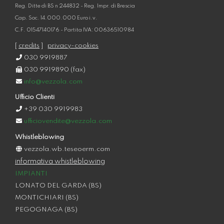
Reg. Ditte di BS n 244832 - Reg. Impr. di Brescia
Cap. Soc. 14.000.000 Euro i.v.
C.F. 01547140176 - Partita IVA: 00636510984
[
credits
]
privacy-cookies
030 9919887
030 9919890 (fax)
info@vezzola.com
Ufficio Clienti
+39 030 9919983
ufficiovendite@vezzola.com
Whistleblowing
vezzola.wb.teseoerm.com
informativa whistleblowing
IMPIANTI
LONATO DEL GARDA (BS)
MONTICHIARI (BS)
PEGOGNAGA (BS)