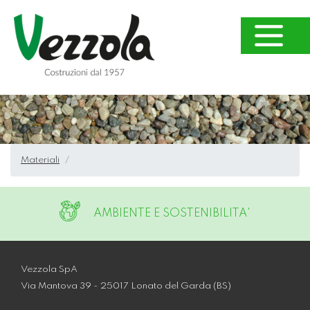
Materiali
AMBIENTE E SOSTENIBILITA'
Vezzola SpA
Via Mantova 39 - 25017 Lonato del Garda (BS)