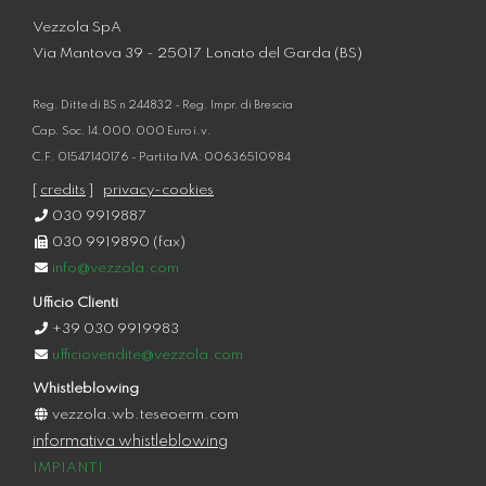
Vezzola SpA
Via Mantova 39 - 25017 Lonato del Garda (BS)
Reg. Ditte di BS n 244832 - Reg. Impr. di Brescia
Cap. Soc. 14.000.000 Euro i.v.
C.F. 01547140176 - Partita IVA: 00636510984
[
credits
]
privacy-cookies
030 9919887
030 9919890 (fax)
info@vezzola.com
Ufficio Clienti
+39 030 9919983
ufficiovendite@vezzola.com
Whistleblowing
vezzola.wb.teseoerm.com
informativa whistleblowing
IMPIANTI