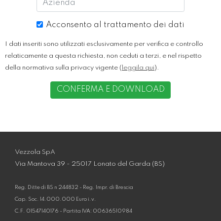
Acconsento al trattamento dei dati
I dati inseriti sono utilizzati esclusivamente per verifica e controllo
relaticamente a questa richiesta, non ceduti a terzi, e nel rispetto
della normativa sulla privacy vigente (
leggila qui
).
CONFERMA E DOWNLOAD
Vezzola SpA
Via Mantova 39 - 25017 Lonato del Garda (BS)
Reg. Ditte di BS n 244832 - Reg. Impr. di Brescia
Cap. Soc. 14.000.000 Euro i.v.
C.F. 01547140176 - Partita IVA: 00636510984