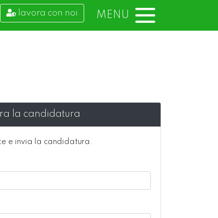
lavora con noi
MENU
tra la candidatura
te e invia la candidatura.