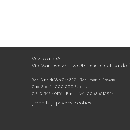
Vezzola SpA
Via Mantova 39 - 25017 Lonato del Garda (
Reg. Ditte di BS n 244832 - Reg. Impr. di Brescia
Cap. Soc. 14.000.000 Euro i.v.
C.F. 01547140176 - Partita IVA: 00636510984
[
credits
]
privacy-cookies