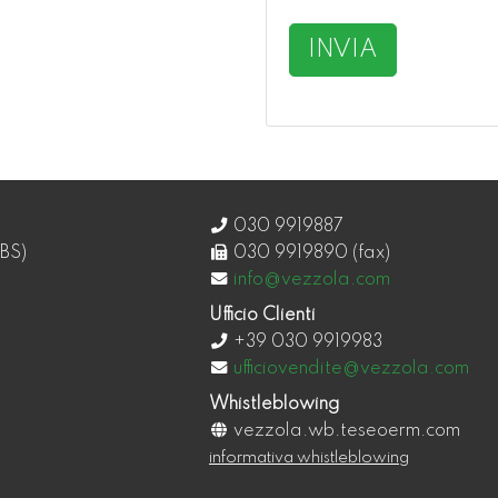
INVIA
030 9919887
BS)
030 9919890 (fax)
info@vezzola.com
Ufficio Clienti
+39 030 9919983
ufficiovendite@vezzola.com
Whistleblowing
vezzola.wb.teseoerm.com
informativa whistleblowing