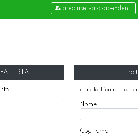
area riservata dipendenti
SFALTISTA
Inol
ista
compila il form sottostan
Nome
Cognome