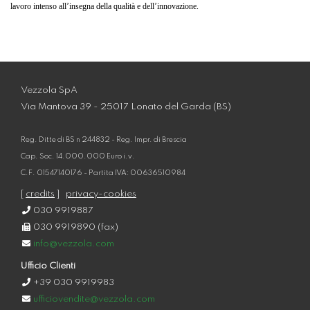
lavoro intenso all’insegna della qualità e dell’innovazione.
Vezzola SpA
Via Mantova 39 - 25017 Lonato del Garda (BS)
Reg. Ditte di BS n 244832 - Reg. Impr. di Brescia
Cap. Soc. 14.000.000 Euro i.v.
C.F. 01547140176 - Partita IVA: 00636510984
[
credits
]
privacy-cookies
030 9919887
030 9919890 (fax)
info@vezzola.com
Ufficio Clienti
+39 030 9919983
ufficiovendite@vezzola.com