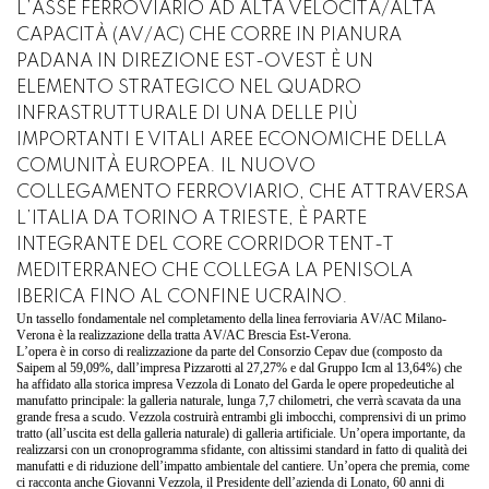
L’ASSE FERROVIARIO AD ALTA VELOCITÀ/ALTA
CAPACITÀ (AV/AC) CHE CORRE IN PIANURA
PADANA IN DIREZIONE EST-OVEST È UN
ELEMENTO STRATEGICO NEL QUADRO
INFRASTRUTTURALE DI UNA DELLE PIÙ
IMPORTANTI E VITALI AREE ECONOMICHE DELLA
COMUNITÀ EUROPEA. IL NUOVO
COLLEGAMENTO FERROVIARIO, CHE ATTRAVERSA
L’ITALIA DA TORINO A TRIESTE, È PARTE
INTEGRANTE DEL CORE CORRIDOR TENT-T
MEDITERRANEO CHE COLLEGA LA PENISOLA
IBERICA FINO AL CONFINE UCRAINO.
Un tassello fondamentale nel completamento della linea ferroviaria AV/AC Milano-
Verona è la realizzazione della tratta AV/AC Brescia Est-Verona.
L’opera è in corso di realizzazione da parte del Consorzio Cepav due (composto da
Saipem al 59,09%, dall’impresa Pizzarotti al 27,27% e dal Gruppo Icm al 13,64%) che
ha affidato alla storica impresa Vezzola di Lonato del Garda le opere propedeutiche al
manufatto principale: la galleria naturale, lunga 7,7 chilometri, che verrà scavata da una
grande fresa a scudo. Vezzola costruirà entrambi gli imbocchi, comprensivi di un primo
tratto (all’uscita est della galleria naturale) di galleria artificiale. Un’opera importante, da
realizzarsi con un cronoprogramma sfidante, con altissimi standard in fatto di qualità dei
manufatti e di riduzione dell’impatto ambientale del cantiere. Un’opera che premia, come
ci racconta anche Giovanni Vezzola, il Presidente dell’azienda di Lonato, 60 anni di