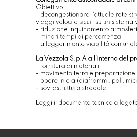
Collegamento autostradale di connes
Obiettivo:
- decongestionare l'attuale rete s
viaggi veloci e sicuri su un sistema
- riduzione inquinamento atmosfer
- minori tempi di percorrenza
- alleggerimento viabilità comunal
La Vezzola S.p.A all’interno del p
- fornitura di materiali
- movimento terra e preparazione d
- opere in c.a (diaframmi, pali, micr
- sovrastruttura stradale
Leggi il documento tecnico allegat