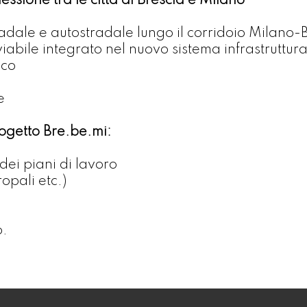
sione tra le città di Brescia e Milano
tradale e autostradale lungo il corridoio Mila
 viabile integrato nel nuovo sistema infrastruttu
ico
e
rogetto Bre.be.mi:
ei piani di lavoro
opali etc.)
o.