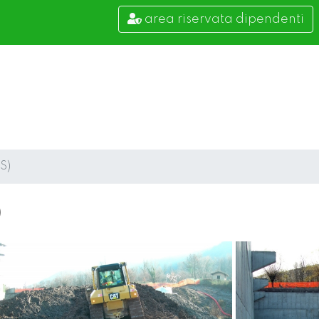
area riservata dipendenti
S)
)