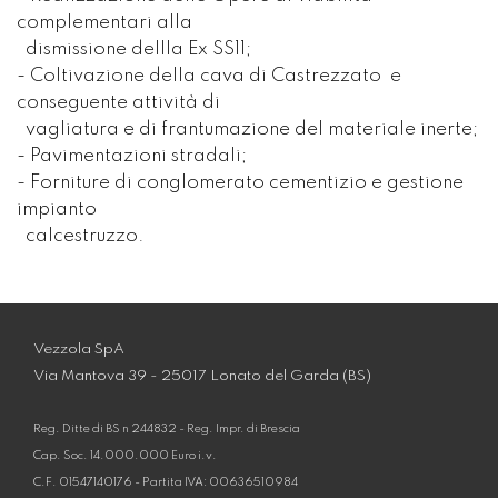
complementari alla
dismissione dellla Ex SS11;
- Coltivazione della cava di Castrezzato e
conseguente attività di
vagliatura e di frantumazione del materiale inerte;
- Pavimentazioni stradali;
- Forniture di conglomerato cementizio e gestione
impianto
calcestruzzo.
Vezzola SpA
Via Mantova 39 - 25017 Lonato del Garda (BS)
Reg. Ditte di BS n 244832 - Reg. Impr. di Brescia
Cap. Soc. 14.000.000 Euro i.v.
C.F. 01547140176 - Partita IVA: 00636510984